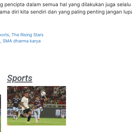
g pencipta dalam semua hal yang dilakukan juga selalu
a diri kita sendiri dan yang paling penting jangan lu
ports
,
The Rising Stars
a
,
SMA dharma karya
Sports
Aston
Villa 3 -1
Indonesia
All Stars
August 2,
2026
Jateng