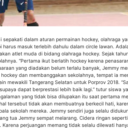
 sepakati dalam aturan permainan hockey, olahraga ya
tapi harus masuk terlebih dahulu dalam circle lawan. 
an atlet muda di bidang olahraga hockey. Sejak tahun
olahnya. “Pertama ikut berlatih hockey kerena penasar
juaraan yang diadakan belum terlalu banyak, Jemmy me
ga hockey dan membanggakan sekolahnya, tempat ia me
main mewakili Tangerang Selatan untuk Porprov 2018. 
 supaya dapat berprestasi lebih baik lagi.” tutur siswa
galaman yang tidak bisa dilupakan itu saat pertama me
 hal tersebut tidak akan membuatnya berkecil hati, kar
pala sekolah mereka. Jemmy sendiri juga selalu diduku
ang tua Jemmy sempat melarang. Cidera ringan seperti
. Karena perjuangan memang tidak selalu dilewati hanya