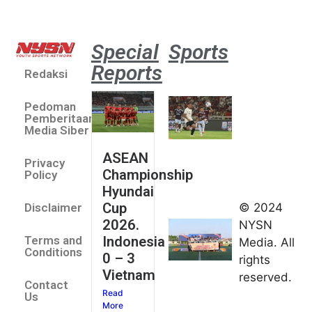
Special
Sports
Reports
Redaksi
Aston
Villa 3 -1
Pedoman
Indonesia
Pemberitaan
All Stars
Media Siber
August 2,
ASEAN
2026
Privacy
Championship
Jateng
Policy
Hyundai
juara
Cup
© 2024
Disclaimer
umum
2026.
NYSN
Kejurnas
Indonesia
Terms and
Media. All
Panahan
Conditions
0 – 3
rights
Junior di
Vietnam
reserved.
Kudus
Contact
Read
August 1,
Us
More
2026