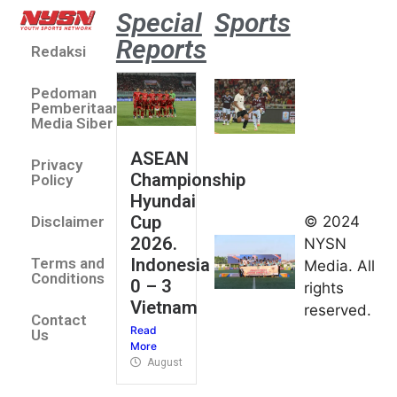
Special
Sports
Reports
Redaksi
Aston
Villa 3 -1
Pedoman
Indonesia
Pemberitaan
All Stars
Media Siber
August 2,
ASEAN
2026
Privacy
Championship
Jateng
Policy
Hyundai
juara
Cup
© 2024
Disclaimer
umum
2026.
NYSN
Kejurnas
Indonesia
Terms and
Media. All
Panahan
Conditions
0 – 3
rights
Junior di
Vietnam
reserved.
Kudus
Contact
Read
August 1,
Us
More
2026
August 4, 2026
FIBA U18
Asia Cup