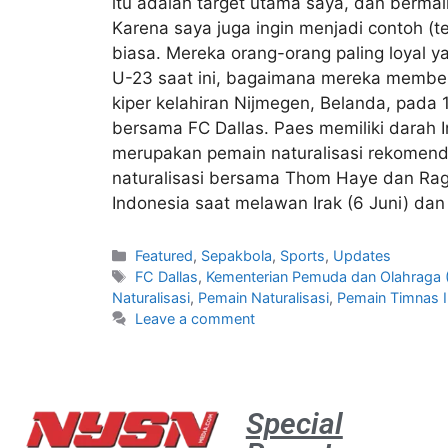
itu adalah target utama saya, dan berma
Karena saya juga ingin menjadi contoh (t
biasa. Mereka orang-orang paling loyal y
U-23 saat ini, bagaimana mereka memberi
kiper kelahiran Nijmegen, Belanda, pada 1
bersama FC Dallas. Paes memiliki darah I
merupakan pemain naturalisasi rekomenda
naturalisasi bersama Thom Haye dan Ra
Indonesia saat melawan Irak (6 Juni) dan 
Featured
,
Sepakbola
,
Sports
,
Updates
FC Dallas
,
Kementerian Pemuda dan Olahraga 
Naturalisasi
,
Pemain Naturalisasi
,
Pemain Timnas 
Leave a comment
Special