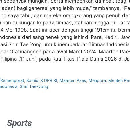
in sebanyak mungkin. Serta memberikan dampak (bagi ti
eladan) bagi generasi yang lebih muda,” tambahnya. “P
ang saya tahu, dan mereka orang-orang yang penuh deng
kan dukungan kepada timnas, bahkan hingga di luar st
4 Mei 1998. Saat ini kiper dengan tinggi 191cm itu berm
ndonesia dari sang nenek yang lahir di Pare, Kediri, J
si Shin Tae Yong untuk memperkuat Timnas Indonesia. 
gnar Oratmangoen pada awal Maret 2024. Maarten Pae
Filipina (11 Juni) pada Kualifikasi Piala Dunia 2026 di 
(Kemenpora)
,
Komisi X DPR RI
,
Maarten Paes
,
Menpora
,
Menteri Pe
Indonesia
,
Shin Tae-yong
Sports