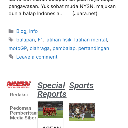
pengawasan. Yuk sobat muda NYSN, majukan
dunia balap Indonesia.. (Juara.net)
Blog
,
Info
balapan
,
F1
,
latihan fisik
,
latihan mental
,
motoGP
,
olahraga
,
pembalap
,
pertandingan
Leave a comment
Special
Sports
Reports
Redaksi
Aston
Villa 3 -1
Pedoman
Indonesia
Pemberitaan
All Stars
Media Siber
August 2,