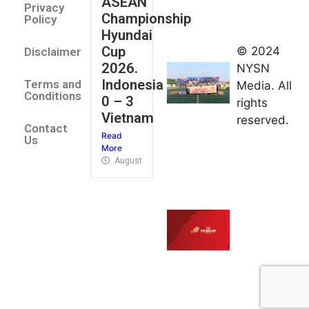
ASEAN
2026
Privacy
Championship
Jateng
Policy
Hyundai
juara
Cup
© 2024
Disclaimer
umum
2026.
NYSN
Kejurnas
Indonesia
Terms and
Media. All
Panahan
Conditions
0 – 3
rights
Junior di
Vietnam
reserved.
Kudus
Contact
Read
August 1,
Us
More
2026
August 4, 2026
FIBA U18
Asia Cup
2026
tetapkan
jadwal da
pembagia
grup
August 1,
2026