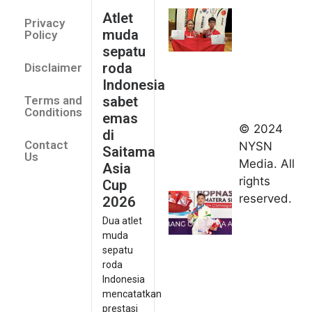
Indonesia
Atlet
Privacy
sabet
muda
Policy
emas di
sepatu
Saitama
roda
Disclaimer
Asia Cup
Indonesia
2026
sabet
Terms and
August 9,
Conditions
emas
2026
© 2024
di
Indonesia
Contact
NYSN
Saitama
kirim tiga
Us
Media. All
Asia
lifter
rights
Cup
muda ke
reserved.
2026
Kejuaraan
Dua atlet
Asia
muda
Junior
sepatu
2026
roda
August 9,
Indonesia
2026
mencatatkan
Hydroplus
prestasi