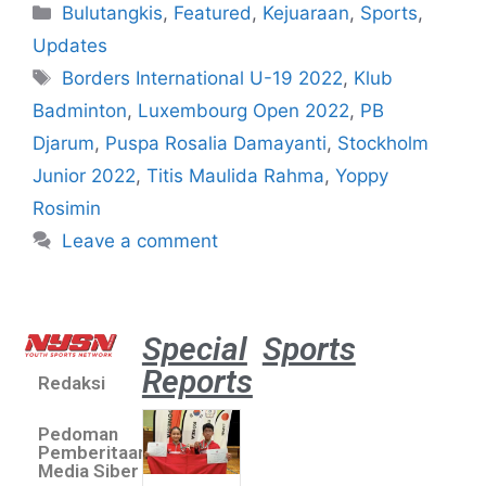
Bulutangkis
,
Featured
,
Kejuaraan
,
Sports
,
Updates
Borders International U-19 2022
,
Klub
Badminton
,
Luxembourg Open 2022
,
PB
Djarum
,
Puspa Rosalia Damayanti
,
Stockholm
Junior 2022
,
Titis Maulida Rahma
,
Yoppy
Rosimin
Leave a comment
Special
Sports
Reports
Redaksi
Atlet
muda
Pedoman
sepatu
Pemberitaan
roda
Media Siber