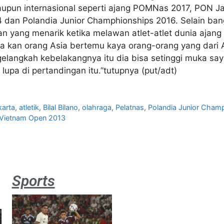
maupun internasional seperti ajang POMNas 2017, PON 
14 dan Polandia Junior Champhionships 2016. Selain ban
dian yang menarik ketika melawan atlet-atlet dunia aja
kita kan orang Asia bertemu kaya orang-orang yang dari
gelangkah kebelakangnya itu dia bisa setinggi muka s
lupa di pertandingan itu.”tutupnya (put/adt)
karta
,
atletik
,
Bilal Bilano
,
olahraga
,
Pelatnas
,
Polandia Junior Cham
Vietnam Open 2013
Sports
Aston
Villa 3 -1