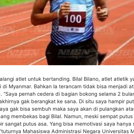
i atlet untuk bertanding. Bilal Bilano, atlet atletik
i di Myanmar. Bahkan Ia terancam tidak bisa menjadi atl
“Saya pernah cedera di bagian bokong selama 2 bulan. 
khirnya gak berangkat ke sana. Di situ saya hampir put
o saya gak bisa sembuh maka saya akan di pulangkan atau
ang membekas bagi Bilal. Namun, meski sempat putus as
pir sangat putus asa. Yang bisa memotivasi saya hanya 
i.”tuturnya Mahasiswa Administrasi Negara Universitas