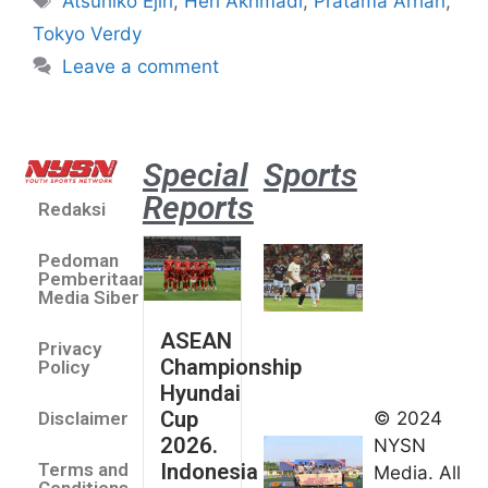
Atsuhiko Ejiri
,
Heri Akhmadi
,
Pratama Arhan
,
Tokyo Verdy
Leave a comment
Special
Sports
Reports
Redaksi
Aston
Villa 3 -1
Pedoman
Indonesia
Pemberitaan
All Stars
Media Siber
August 2,
ASEAN
2026
Privacy
Championship
Jateng
Policy
Hyundai
juara
Cup
© 2024
Disclaimer
umum
2026.
NYSN
Kejurnas
Indonesia
Terms and
Media. All
Panahan