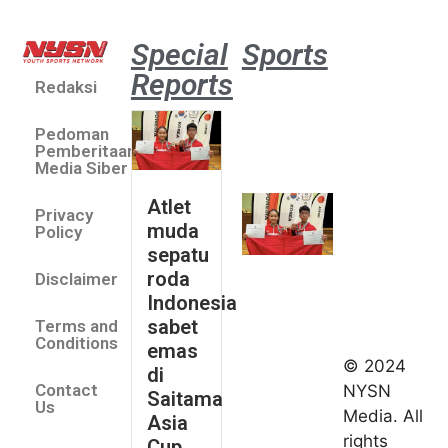
Special
Sports
Reports
Redaksi
Atlet
muda
Pedoman
sepatu
Pemberitaan
roda
Media Siber
Indonesia
Atlet
Privacy
sabet
muda
Policy
emas di
sepatu
Saitama
roda
Disclaimer
Asia Cup
Indonesia
2026
sabet
Terms and
August 9,
Conditions
emas
2026
© 2024
di
Indonesia
Contact
NYSN
Saitama
kirim tiga
Us
Media. All
Asia
lifter
rights
Cup