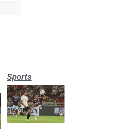
Sports
Aston
Villa 3 -1
Indonesia
All Stars
August 2,
2026
Jateng