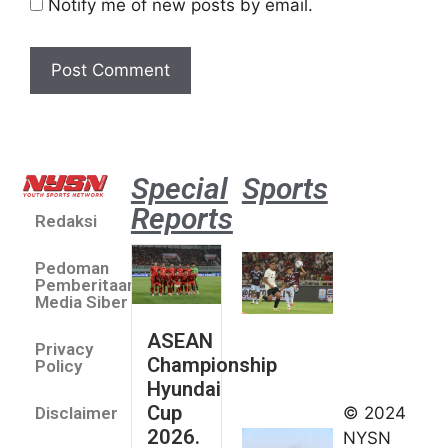
Notify me of new posts by email.
Special
Sports
Reports
Redaksi
Aston
Villa 3 -1
Pedoman
Indonesia
Pemberitaan
All Stars
Media Siber
August 2,
ASEAN
2026
Privacy
Championship
Jateng
Policy
Hyundai
juara
Cup
© 2024
Disclaimer
umum
2026.
NYSN
Kejurnas