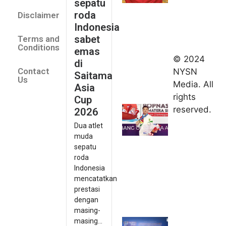
sepatu
Saitama
roda
Disclaimer
Asia Cup
Indonesia
2026
sabet
Terms and
August 9,
Conditions
emas
2026
© 2024
di
Indonesia
Contact
NYSN
Saitama
kirim tiga
Us
Media. All
Asia
lifter
rights
Cup
muda ke
reserved.
2026
Kejuaraan
Dua atlet
Asia
muda
Junior
sepatu
2026
roda
August 9,
Indonesia
2026
mencatatkan
Hydroplus
prestasi
Sirnas A
dengan
Jakarta
masing-
masing...
2026: PB