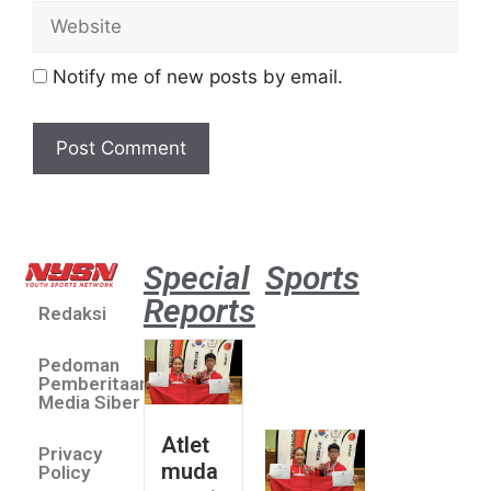
Notify me of new posts by email.
Special
Sports
Reports
Redaksi
Atlet
muda
Pedoman
sepatu
Pemberitaan
roda
Media Siber
Indonesia
Atlet
Privacy
sabet
muda
Policy
emas di