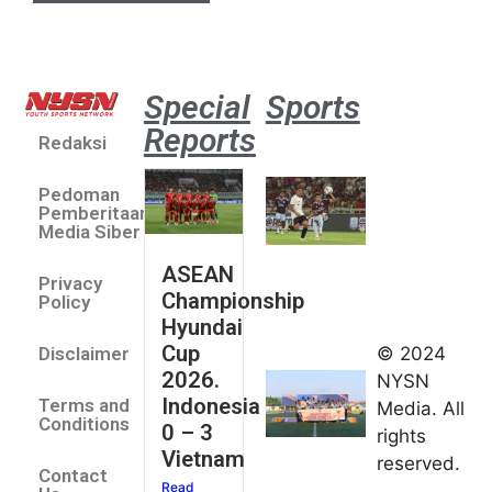
Special
Sports
Reports
Redaksi
Aston
Villa 3 -1
Pedoman
Indonesia
Pemberitaan
All Stars
Media Siber
August 2,
ASEAN
2026
Privacy
Championship
Jateng
Policy
Hyundai
juara
Cup
© 2024
Disclaimer
umum
2026.
NYSN
Kejurnas
Indonesia
Terms and
Media. All
Panahan
Conditions
0 – 3
rights
Junior di
Vietnam
reserved.
Kudus
Contact
Read
August 1,