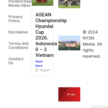
Pemberitaan
All Stars
Media Siber
August 2,
ASEAN
2026
Privacy
Championship
Jateng
Policy
Hyundai
juara
Cup
© 2024
Disclaimer
umum
2026.
NYSN
Kejurnas
Indonesia
Terms and
Media. All
Panahan
Conditions
0 – 3
rights
Junior di
Vietnam
reserved.
Kudus
Contact
Read
August 1,
Us
More
2026
August 4, 2026
FIBA U18
Asia Cup
2026
tetapkan
jadwal da
pembagia
grup