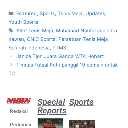
Featured
,
Sports
,
Tenis Meja
,
Updates
,
Youth Sports
Atlet Tenis Meja
,
Muhamad Naufal Junindra
Irawan
,
ONIC Sports
,
Persatuan Tenis Meja
Seluruh Indonesia
,
PTMSI
Janice Tjen Juara Ganda WTA Hobart
Timnas Futsal Putri panggil 19 pemain untuk
TC
Special
Sports
Reports
Redaksi
Aston
Villa 3 -1
Pedoman
Indonesia