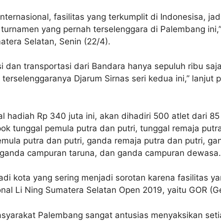
ternasional, fasilitas yang terkumplit di Indonesisa, ja
i turnamen yang pernah terselenggara di Palembang ini
era Selatan, Senin (22/4).
si dan transportasi dari Bandara hanya sepuluh ribu saj
erselenggaranya Djarum Sirnas seri kedua ini,” lanjut 
hadiah Rp 340 juta ini, akan dihadiri 500 atlet dari 8
 tunggal pemula putra dan putri, tunggal remaja putra 
mula putra dan putri, ganda remaja putra dan putri, g
, ganda campuran taruna, dan ganda campuran dewasa.
 kota yang sering menjadi sorotan karena fasilitas ya
onal Li Ning Sumatera Selatan Open 2019, yaitu GOR (
arakat Palembang sangat antusias menyaksikan setiap