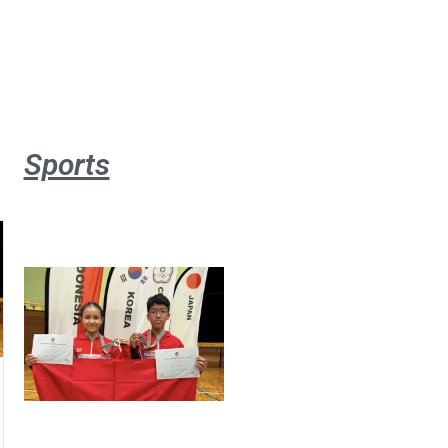
Sports
Atlet
muda
sepatu
roda
Indonesia
sabet
emas di
Saitama
Asia Cup
2026