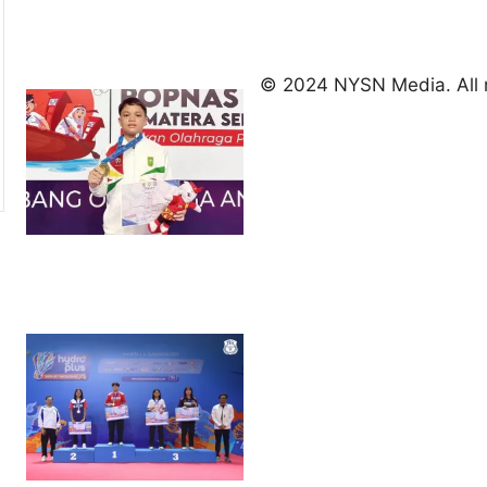
August 9,
2026
Indonesia
kirim tiga
© 2024 NYSN Media. All r
lifter
muda ke
Kejuaraan
Asia
Junior
2026
August 9,
2026
Hydroplus
Sirnas A
Jakarta
2026: PB
Djarum
Masih
Perkasa