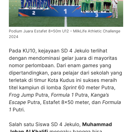
Podium Juara Estafet 8x50m U12 – MilkLife Athletic Challenge
2024
Pada KU10, kejayaan SD 4 Jekulo terlihat
dengan mendominasi gelar juara di mayoritas
nomor perlombaan. Dari enam
games
yang
dipertandingkan, para pelajar dari sekolah yang
terletak di timur Kota Kudus ini sukses meraih
titel kampiun di lomba
Sprint
60 meter Putra,
Frog Jump
Putra,
Formula 1
Putra,
Kanga’s
Escape
Putra, Estafet 8×50 meter, dan
Formula
1
Putri.
Salah satu Siswa SD 4 Jekulo,
Muhammad
Johan Al Khalifi
mengaku bangga bisa