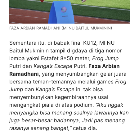
FAZA ARBIAN RAMADHANI (MI NU BAITUL MUKMININ)
Sementara itu, di babak final KU12, MI NU
Baitul Mukminin tampil digdaya di tiga nomor
lomba yakni Estafet 8×50 meter,
Frog Jump
Putri dan
Kanga’s Escape
Putri.
Faza Arbian
Ramadhani
, yang menyumbangkan gelar juara
bersama teman-temannya melalui games
Frog
Jump
dan
Kanga’s Escape
ini tak bisa
menyembunyikan kegembiraannya usai
mengangkat piala di atas podium.
“Aku nggak
menyangka bisa menang soalnya lawannya kan
juga besar-besar badannya, Jadi pas menang
rasanya senang banget,”
cetus dia.