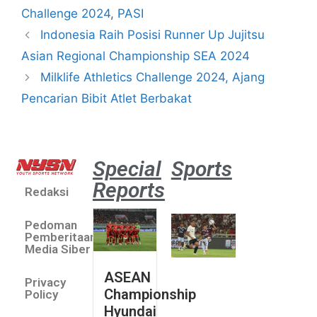
Challenge 2024
,
PASI
Indonesia Raih Posisi Runner Up Jujitsu
Asian Regional Championship SEA 2024
Milklife Athletics Challenge 2024, Ajang
Pencarian Bibit Atlet Berbakat
Special
Sports
Reports
Redaksi
Aston
Villa 3 -1
Pedoman
Indonesia
Pemberitaan
All Stars
Media Siber
August 2,
ASEAN
2026
Privacy
Championship
Jateng
Policy
Hyundai
juara