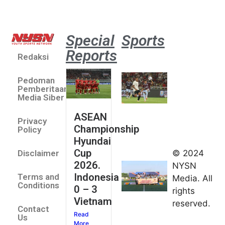
Special
Sports
Reports
Redaksi
Aston
Villa 3 -1
Pedoman
Indonesia
Pemberitaan
All Stars
Media Siber
August 2,
ASEAN
2026
Privacy
Championship
Jateng
Policy
Hyundai
juara
Cup
© 2024
Disclaimer
umum
2026.
NYSN
Kejurnas
Indonesia
Terms and
Media. All
Panahan
Conditions
0 – 3
rights
Junior di
Vietnam
reserved.
Kudus
Contact
Read
August 1,
Us
More
2026