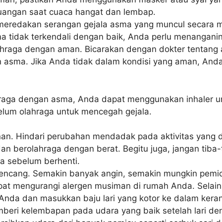
 ruangan saat cuaca hangat dan lembap.
at meredakan serangan gejala asma yang muncul secara
a tidak terkendali dengan baik, Anda perlu menanganin
olahraga dengan aman. Bicarakan dengan dokter tentan
asma. Jika Anda tidak dalam kondisi yang aman, Anda 
hraga dengan asma, Anda dapat menggunakan inhaler un
lum olahraga untuk mencegah gejala.
n. Hindari perubahan mendadak pada aktivitas yang 
dan berolahraga dengan berat. Begitu juga, jangan tiba
a sebelum berhenti.
g kencang. Semakin banyak angin, semakin mungkin pem
dapat mengurangi alergen musiman di rumah Anda. Selain
nda dan masukkan baju lari yang kotor ke dalam keranj
mberi kelembapan pada udara yang baik setelah lari d