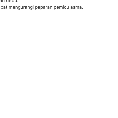
dan debu.
apat mengurangi paparan pemicu asma.