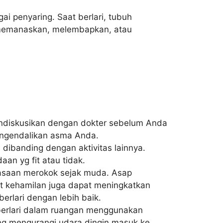
 penyaring. Saat berlari, tubuh
 memanaskan, melembapkan, atau
mendiskusikan dengan dokter sebelum Anda
engendalikan asma Anda.
dibanding dengan aktivitas lainnya.
an yg fit atau tidak.
iasaan merokok sejak muda. Asap
t kehamilan juga dapat meningkatkan
rlari dengan lebih baik.
berlari dalam ruangan menggunakan
ang mengurangi udara dingin masuk ke