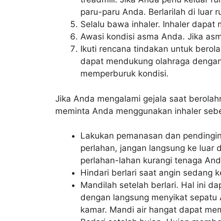
paru-paru Anda. Berlarilah di luar
Selalu bawa inhaler. Inhaler dap
Awasi kondisi asma Anda. Jika asm
Ikuti rencana tindakan untuk ber
dapat mendukung olahraga dengan 
memperburuk kondisi.
Jika Anda mengalami gejala saat berola
meminta Anda menggunakan inhaler sebe
Lakukan pemanasan dan pendingina
perlahan, jangan langsung ke luar 
perlahan-lahan kurangi tenaga And
Hindari berlari saat angin sedan
Mandilah setelah berlari. Hal ini 
dengan langsung menyikat sepatu A
kamar. Mandi air hangat dapat me