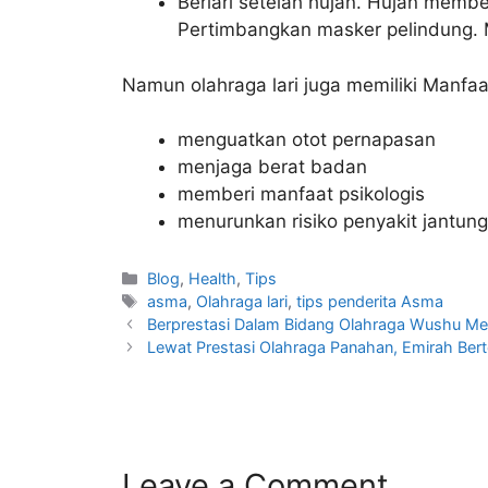
Berlari setelah hujan. Hujan membe
Pertimbangkan masker pelindung. 
Namun olahraga lari juga memiliki Manfaa
menguatkan otot pernapasan
menjaga berat badan
memberi manfaat psikologis
menurunkan risiko penyakit jantung
Blog
,
Health
,
Tips
asma
,
Olahraga lari
,
tips penderita Asma
Berprestasi Dalam Bidang Olahraga Wushu Mem
Lewat Prestasi Olahraga Panahan, Emirah Be
Leave a Comment