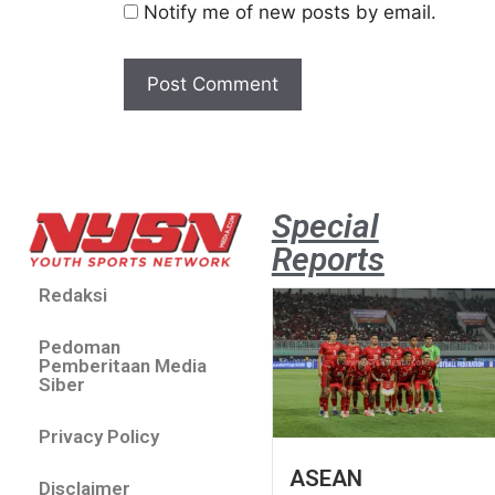
Notify me of new posts by email.
Special
Reports
Redaksi
Pedoman
Pemberitaan Media
Siber
Privacy Policy
ASEAN
Disclaimer