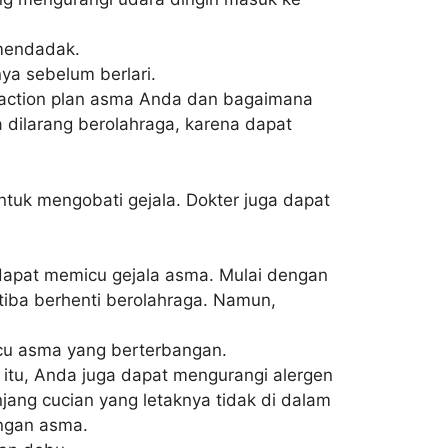
 mendadak.
ya sebelum berlari.
g action plan asma Anda dan bagaimana
dilarang berolahraga, karena dapat
tuk mengobati gejala. Dokter juga dapat
dapat memicu gejala asma. Mulai dengan
-tiba berhenti berolahraga. Namun,
icu asma yang berterbangan.
 itu, Anda juga dapat mengurangi alergen
ang cucian yang letaknya tidak di dalam
engan asma.