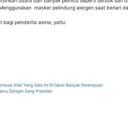
rsihkan udara dari banyak pemicu seperti serbuk sari 
Menggunakan masker pelindung alergen saat berlari d
t bagi penderita asma, yaitu:
buat Atlet Yang Satu Ini Di taksir Banyak Perempuan
rtemu Dengan Sang Presiden