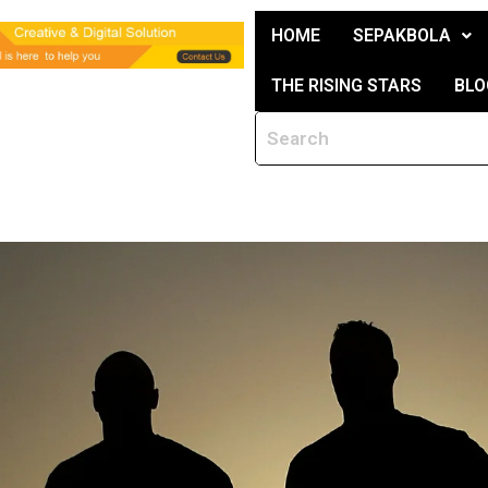
HOME
SEPAKBOLA
THE RISING STARS
BLO