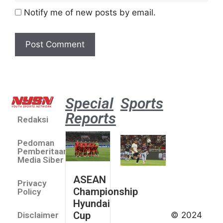
Notify me of new posts by email.
Special
Sports
Reports
Redaksi
Aston
Villa 3 -1
Pedoman
Indonesia
Pemberitaan
All Stars
Media Siber
August 2,
ASEAN
2026
Privacy
Championship
Jateng
Policy
Hyundai
juara
Cup
© 2024
Disclaimer
umum