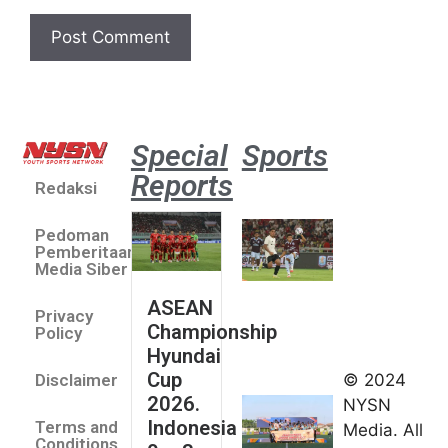
Special
Sports
Reports
Redaksi
Aston
Villa 3 -1
Pedoman
Indonesia
Pemberitaan
All Stars
Media Siber
August 2,
ASEAN
2026
Privacy
Championship
Jateng
Policy
Hyundai
juara
Cup
© 2024
Disclaimer
umum
2026.
NYSN
Kejurnas
Indonesia
Terms and
Media. All
Panahan
Conditions