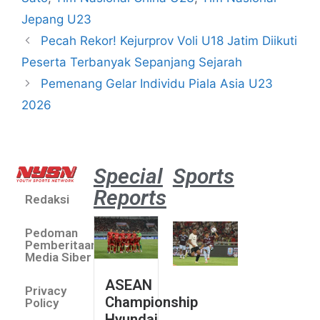
Jepang U23
Pecah Rekor! Kejurprov Voli U18 Jatim Diikuti
Peserta Terbanyak Sepanjang Sejarah
Pemenang Gelar Individu Piala Asia U23
2026
Special
Sports
Reports
Redaksi
Aston
Villa 3 -1
Pedoman
Indonesia
Pemberitaan
All Stars
Media Siber
August 2,
ASEAN
2026
Privacy
Championship
Jateng
Policy
Hyundai
juara