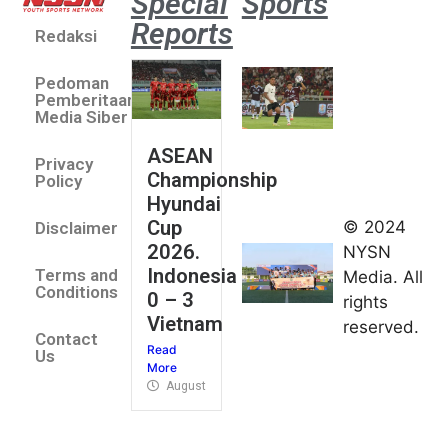
Special
Sports
Reports
Redaksi
Aston
Villa 3 -1
Pedoman
Indonesia
Pemberitaan
All Stars
Media Siber
August 2,
ASEAN
2026
Privacy
Championship
Jateng
Policy
Hyundai
juara
Cup
© 2024
Disclaimer
umum
2026.
NYSN
Kejurnas
Indonesia
Terms and
Media. All
Panahan
Conditions
0 – 3
rights
Junior di
Vietnam
reserved.
Kudus
Contact
Read
August 1,
Us
More
2026
August 4, 2026
FIBA U18
Asia Cup
2026