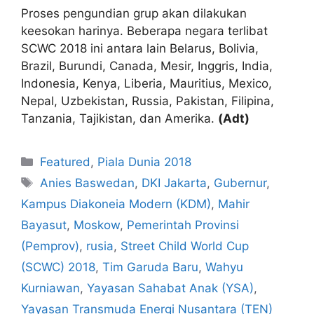
Proses pengundian grup akan dilakukan
keesokan harinya. Beberapa negara terlibat
SCWC 2018 ini antara lain Belarus, Bolivia,
Brazil, Burundi, Canada, Mesir, Inggris, India,
Indonesia, Kenya, Liberia, Mauritius, Mexico,
Nepal, Uzbekistan, Russia, Pakistan, Filipina,
Tanzania, Tajikistan, dan Amerika.
(Adt)
Featured
,
Piala Dunia 2018
Anies Baswedan
,
DKI Jakarta
,
Gubernur
,
Kampus Diakoneia Modern (KDM)
,
Mahir
Bayasut
,
Moskow
,
Pemerintah Provinsi
(Pemprov)
,
rusia
,
Street Child World Cup
(SCWC) 2018
,
Tim Garuda Baru
,
Wahyu
Kurniawan
,
Yayasan Sahabat Anak (YSA)
,
Yayasan Transmuda Energi Nusantara (TEN)