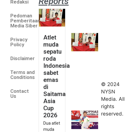
Reports
Redaksi
Atlet
muda
Pedoman
sepatu
Pemberitaan
roda
Media Siber
Indonesia
Atlet
Privacy
sabet
muda
Policy
emas di
sepatu
Saitama
roda
Disclaimer
Asia Cup
Indonesia
2026
sabet
Terms and
August 9,
Conditions
emas
2026
© 2024
di
Indonesia
Contact
NYSN
Saitama
kirim tiga
Us
Media. All
Asia
lifter
rights
Cup
muda ke
reserved.
2026
Kejuaraan
Dua atlet
Asia
muda