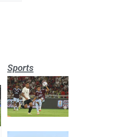
Sports
Aston
Villa 3 -1
Indonesia
All Stars
August 2,
2026
Jateng
juara