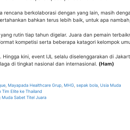
a rencana berkolaborasi dengan yang lain, masih deng
dipertahankan bahkan terus lebih baik, untuk apa nambah
 yang rutin tiap tahun digelar. Juara dan pemain terbai
m format kompetisi serta beberapa katagori kelompok umu
. Hingga kini, event IJL selalu diselenggarakan di Jaka
aga di tingkat nasional dan internasional.
(Ham)
gue
,
Mayapada Healthcare Grup
,
MHG
,
sepak bola
,
Usia Muda
 Tim Elite ke Thailand
g Muda Sabet Titel Juara