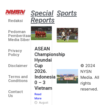
Special
Sports
Reports
Redaksi
Aston
Villa 3 -1
Pedoman
Indonesia
Pemberitaan
All Stars
Media Siber
August 2,
ASEAN
2026
Privacy
Championship
Jateng
Policy
Hyundai
juara
Cup
© 2024
Disclaimer
umum
2026.
NYSN
Kejurnas
Indonesia
Terms and
Media. All
Panahan
Conditions
0 – 3
rights
Junior di
Vietnam
reserved.
Kudus
Contact
Read
August 1,
Us
More
2026
August 4, 2026
FIBA U18