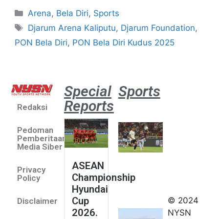
Arena
,
Bela Diri
,
Sports
Djarum Arena Kaliputu
,
Djarum Foundation
,
PON Bela Diri
,
PON Bela Diri Kudus 2025
Special
Sports
Reports
Redaksi
Aston
Villa 3 -1
Pedoman
Indonesia
Pemberitaan
All Stars
Media Siber
August 2,
ASEAN
2026
Privacy
Championship
Jateng
Policy
Hyundai
juara
Cup
© 2024
Disclaimer
umum
2026.
NYSN
Kejurnas