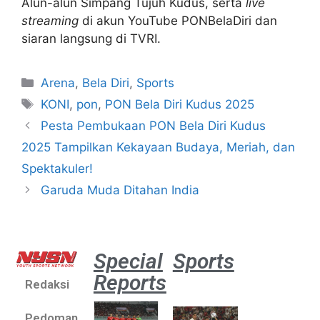
Alun-alun Simpang Tujuh Kudus, serta
live
streaming
di akun YouTube PONBelaDiri dan
siaran langsung di TVRI.
Arena
,
Bela Diri
,
Sports
KONI
,
pon
,
PON Bela Diri Kudus 2025
Pesta Pembukaan PON Bela Diri Kudus
2025 Tampilkan Kekayaan Budaya, Meriah, dan
Spektakuler!
Garuda Muda Ditahan India
Special
Sports
Reports
Redaksi
Aston
Villa 3 -1
Pedoman