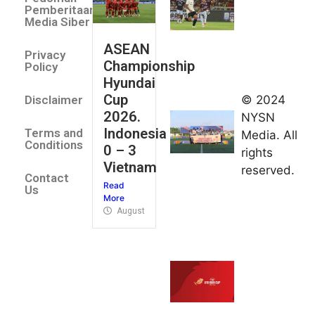
Indonesia
Pemberitaan
All Stars
Media Siber
August 2,
ASEAN
2026
Privacy
Championship
Jateng
Policy
Hyundai
juara
Cup
© 2024
Disclaimer
umum
2026.
NYSN
Kejurnas
Indonesia
Terms and
Media. All
Panahan
Conditions
0 – 3
rights
Junior di
Vietnam
reserved.
Kudus
Contact
Read
August 1,
Us
More
2026
August 4, 2026
FIBA U18
Asia Cup
2026
tetapkan
jadwal da
pembagia