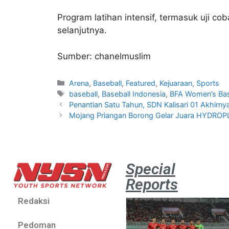
Program latihan intensif, termasuk uji c
selanjutnya.
Sumber: chanelmuslim
Arena
,
Baseball
,
Featured
,
Kejuaraan
,
Sports
baseball
,
Baseball Indonesia
,
BFA Women’s Bas
Penantian Satu Tahun, SDN Kalisari 01 Akhirny
Mojang Priangan Borong Gelar Juara HYDROPLU
Special
Reports
Redaksi
Pedoman