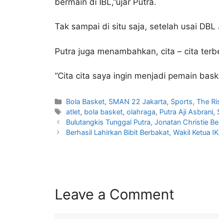
bermain di IBL,”ujar Putra.
Tak sampai di situ saja, setelah usai DBL 
Putra juga menambahkan, cita – cita ter
“Cita cita saya ingin menjadi pemain bas
Bola Basket
,
SMAN 22 Jakarta
,
Sports
,
The Ri
atlet
,
bola basket
,
olahraga
,
Putra Aji Asbrani
,
Bulutangkis Tunggal Putra, Jonatan Christie B
Berhasil Lahirkan Bibit Berbakat, Wakil Ketu
Leave a Comment