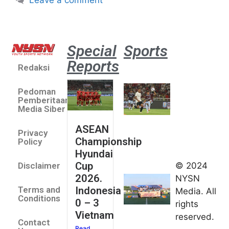
Leave a comment
Special
Sports
Reports
Redaksi
Aston
Villa 3 -1
Pedoman
Indonesia
Pemberitaan
All Stars
Media Siber
August 2,
ASEAN
2026
Privacy
Championship
Jateng
Policy
Hyundai
juara
Cup
© 2024
Disclaimer
umum
2026.
NYSN
Kejurnas
Indonesia
Terms and
Media. All
Panahan
Conditions
0 – 3
rights
Junior di
Vietnam
reserved.
Kudus
Contact
Read
August 1,