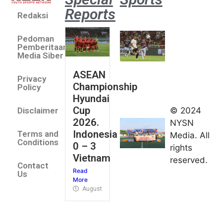
Reports
Redaksi
Aston
Villa 3 -1
Pedoman
Indonesia
Pemberitaan
All Stars
Media Siber
August 2,
ASEAN
2026
Privacy
Championship
Jateng
Policy
Hyundai
juara
Cup
© 2024
Disclaimer
umum
2026.
NYSN
Kejurnas
Indonesia
Terms and
Media. All
Panahan
Conditions
0 – 3
rights
Junior di
Vietnam
reserved.
Kudus
Contact
Read
August 1,
Us
More
2026
August 4, 2026
FIBA U18
Asia Cup
2026