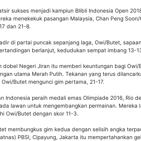
tsir sukses menjadi kampiun Blibli Indonesia Open 20
Mereka menekekuk pasangan Malaysia, Chan Peng Soon/G
17 dan 21-8.
dir di partai puncak sepanjang laga, Owi/Butet, sapa
Pertandingan berlanjut, kedudukan sempat imbang 13-1
n dobel Negeri Jiran itu memberi keuntungan bagi Owi
ngan utama Merah Putih. Tekanan yang terus dilancark
 Owi/Butet mengunci gim pertama, 21-17.
ndonesia peraih medali emas Olimpiade 2016, Rio de Jan
ada lawan untuk mengembangkan permainan. Mereka la
ahi Owi/Butet dengan skor 11-3.
utet membungkus gim kedua dengan selisih angka terpau
atnas) PBSI, Cipayung, Jakarta itu mempertahankan gel