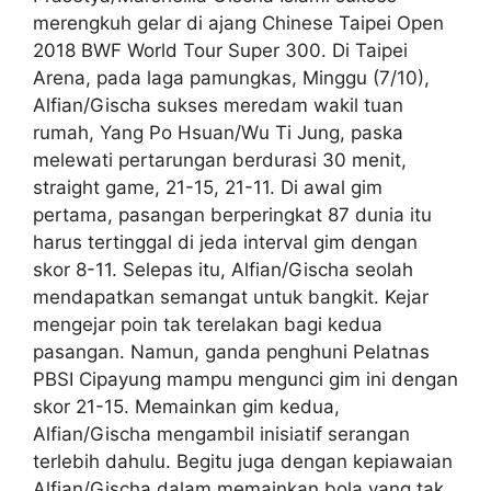
merengkuh gelar di ajang Chinese Taipei Open
2018 BWF World Tour Super 300. Di Taipei
Arena, pada laga pamungkas, Minggu (7/10),
Alfian/Gischa sukses meredam wakil tuan
rumah, Yang Po Hsuan/Wu Ti Jung, paska
melewati pertarungan berdurasi 30 menit,
straight game, 21-15, 21-11. Di awal gim
pertama, pasangan berperingkat 87 dunia itu
harus tertinggal di jeda interval gim dengan
skor 8-11. Selepas itu, Alfian/Gischa seolah
mendapatkan semangat untuk bangkit. Kejar
mengejar poin tak terelakan bagi kedua
pasangan. Namun, ganda penghuni Pelatnas
PBSI Cipayung mampu mengunci gim ini dengan
skor 21-15. Memainkan gim kedua,
Alfian/Gischa mengambil inisiatif serangan
terlebih dahulu. Begitu juga dengan kepiawaian
Alfian/Gischa dalam memainkan bola yang tak