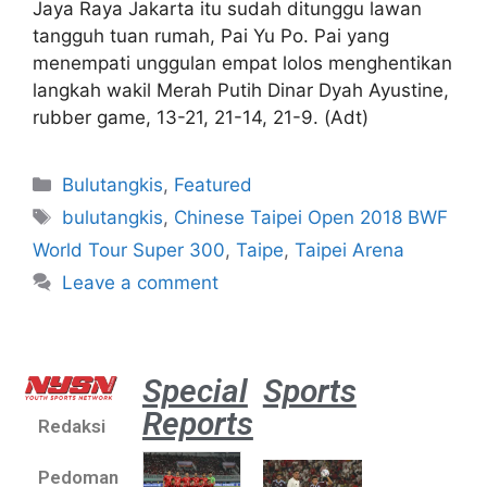
Jaya Raya Jakarta itu sudah ditunggu lawan
tangguh tuan rumah, Pai Yu Po. Pai yang
menempati unggulan empat lolos menghentikan
langkah wakil Merah Putih Dinar Dyah Ayustine,
rubber game, 13-21, 21-14, 21-9. (Adt)
Bulutangkis
,
Featured
bulutangkis
,
Chinese Taipei Open 2018 BWF
World Tour Super 300
,
Taipe
,
Taipei Arena
Leave a comment
Special
Sports
Reports
Redaksi
Aston
Villa 3 -1
Pedoman
Indonesia