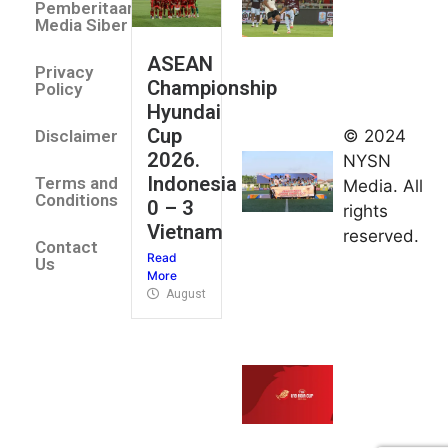
Pemberitaan
All Stars
Media Siber
August 2,
ASEAN
2026
Privacy
Championship
Jateng
Policy
Hyundai
juara
Cup
© 2024
Disclaimer
umum
2026.
NYSN
Kejurnas
Indonesia
Terms and
Media. All
Panahan
Conditions
0 – 3
rights
Junior di
Vietnam
reserved.
Kudus
Contact
Read
August 1,
Us
More
2026
August 4, 2026
FIBA U18
Asia Cup
2026
tetapkan
jadwal da
pembagia