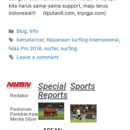
kita harus sama-sama support, maju terus
Indonesia!!! (liputan6.com, krjogja.com)
Blog
,
Info
berselancar
,
Kejuaraan surfing internasional
,
Nias Pro 2018
,
surfer
,
surfing
Leave a comment
Special
Sports
Reports
Redaksi
Aston
Villa 3 -1
Pedoman
Indonesia
Pemberitaan
All Stars
Media Siber
August 2,