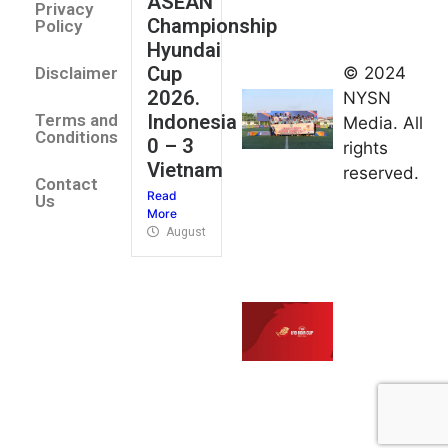
ASEAN
2026
Privacy
Championship
Jateng
Policy
Hyundai
juara
Cup
© 2024
Disclaimer
umum
2026.
NYSN
Kejurnas
Indonesia
Terms and
Media. All
Panahan
Conditions
0 – 3
rights
Junior di
Vietnam
reserved.
Kudus
Contact
Read
August 1,
Us
More
2026
August 4, 2026
FIBA U18
Asia Cup
2026
tetapkan
jadwal da
pembagia
grup
August 1,
2026