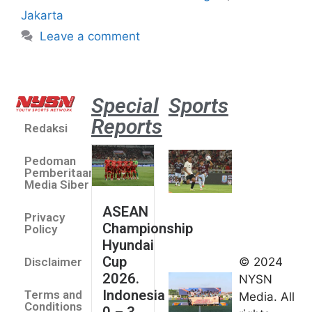
Jakarta
Leave a comment
Special
Sports
Reports
Redaksi
Aston
Villa 3 -1
Pedoman
Indonesia
Pemberitaan
All Stars
Media Siber
August 2,
ASEAN
2026
Privacy
Championship
Jateng
Policy
Hyundai
juara
Cup
© 2024
Disclaimer
umum
2026.
NYSN
Kejurnas
Indonesia
Terms and
Media. All
Panahan
Conditions