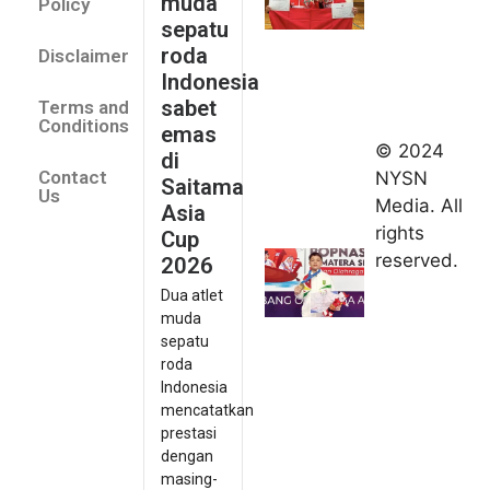
muda
Policy
emas di
sepatu
Saitama
roda
Disclaimer
Asia Cup
Indonesia
2026
sabet
Terms and
August 9,
Conditions
emas
2026
© 2024
di
Indonesia
Contact
NYSN
Saitama
kirim tiga
Us
Media. All
Asia
lifter
rights
Cup
muda ke
reserved.
2026
Kejuaraan
Dua atlet
Asia
muda
Junior
sepatu
2026
roda
August 9,
Indonesia
2026
mencatatkan
Hydroplus
prestasi
Sirnas A
dengan
Jakarta
masing-