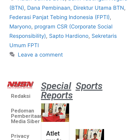
(BTN)
,
Dana Pembinaan
,
Direktur Utama BTN
,
Federasi Panjat Tebing Indonesia (FPTI)
,
Maryono
,
program CSR (Corporate Social
Responsibility)
,
Sapto Hardiono
,
Sekretaris
Umum FPTI
Leave a comment
Special
Sports
Reports
Redaksi
Atlet
muda
Pedoman
sepatu
Pemberitaan
roda
Media Siber
Indonesia
Atlet
Privacy
sabet