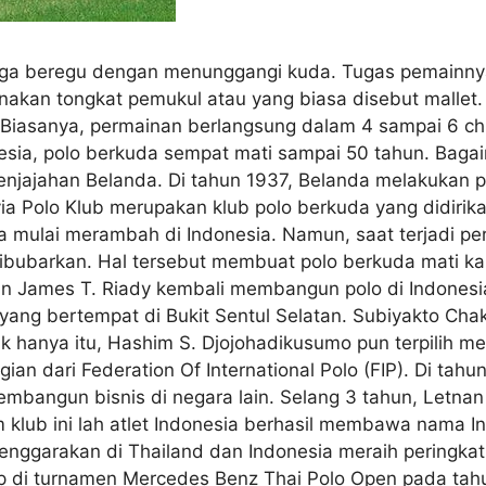
aga beregu dengan menunggangi kuda. Tugas pemainnya
akan tongkat pemukul atau yang biasa disebut mallet.
 Biasanya, permainan berlangsung dalam 4 sampai 6 ch
sia, polo berkuda sempat mati sampai 50 tahun. Bagaim
njajahan Belanda. Di tahun 1937, Belanda melakukan p
via Polo Klub merupakan klub polo berkuda yang didiri
a mulai merambah di Indonesia. Namun, saat terjadi per
ibubarkan. Hal tersebut membuat polo berkuda mati ka
an James T. Riady kembali membangun polo di Indonesi
 yang bertempat di Bukit Sentul Selatan. Subiyakto Ch
k hanya itu, Hashim S. Djojohadikusumo pun terpilih me
an dari Federation Of International Polo (FIP). Di tahu
bangun bisnis di negara lain. Selang 3 tahun, Letnan
 klub ini lah atlet Indonesia berhasil membawa nama I
nggarakan di Thailand dan Indonesia meraih peringkat k
p di turnamen Mercedes Benz Thai Polo Open pada tahu