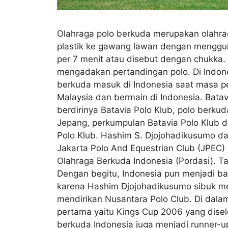
Olahraga polo berkuda merupakan olahr
plastik ke gawang lawan dengan menggun
per 7 menit atau disebut dengan chukka.
mengadakan pertandingan polo. Di Indone
berkuda masuk di Indonesia saat masa pe
Malaysia dan bermain di Indonesia. Bata
berdirinya Batavia Polo Klub, polo berkud
Jepang, perkumpulan Batavia Polo Klub d
Polo Klub. Hashim S. Djojohadikusumo d
Jakarta Polo And Equestrian Club (JPEC)
Olahraga Berkuda Indonesia (Pordasi). Ta
Dengan begitu, Indonesia pun menjadi bagi
karena Hashim Djojohadikusumo sibuk mem
mendirikan Nusantara Polo Club. Di dalam
pertama yaitu Kings Cup 2006 yang disele
berkuda Indonesia juga menjadi runner-u