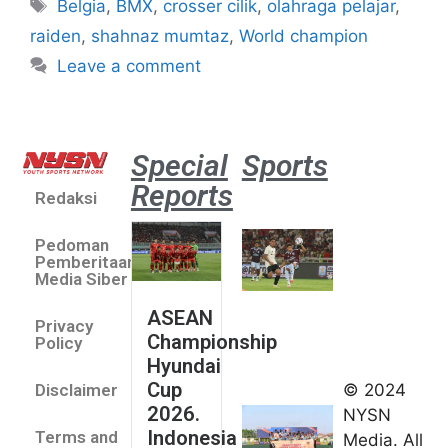
Belgia
,
BMX
,
crosser cilik
,
olahraga pelajar
,
raiden
,
shahnaz mumtaz
,
World champion
Leave a comment
Special
Sports
Reports
Redaksi
Aston
Villa 3 -1
Pedoman
Indonesia
Pemberitaan
All Stars
Media Siber
August 2,
ASEAN
2026
Privacy
Championship
Jateng
Policy
Hyundai
juara
Cup
© 2024
Disclaimer
umum
2026.
NYSN
Kejurnas
Indonesia
Terms and
Media. All
Panahan