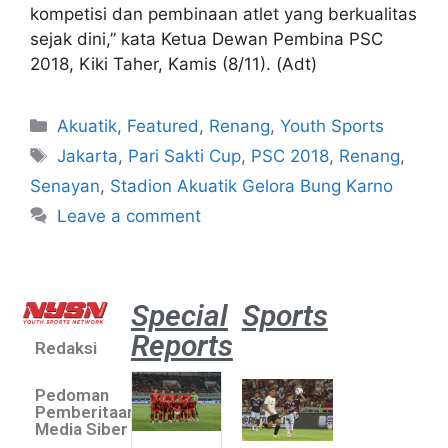
kompetisi dan pembinaan atlet yang berkualitas
sejak dini,” kata Ketua Dewan Pembina PSC
2018, Kiki Taher, Kamis (8/11). (Adt)
Akuatik
,
Featured
,
Renang
,
Youth Sports
Jakarta
,
Pari Sakti Cup
,
PSC 2018
,
Renang
,
Senayan
,
Stadion Akuatik Gelora Bung Karno
Leave a comment
Special
Sports
Reports
Redaksi
Aston
Villa 3 -1
Pedoman
Indonesia
Pemberitaan
All Stars
Media Siber