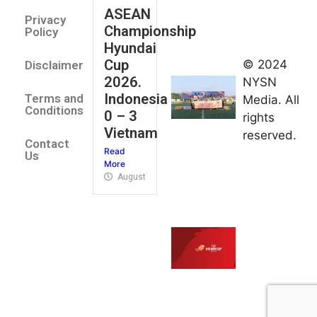
August 2,
ASEAN
2026
Privacy
Championship
Jateng
Policy
Hyundai
juara
Cup
© 2024
Disclaimer
umum
2026.
NYSN
Kejurnas
Indonesia
Terms and
Media. All
Panahan
Conditions
0 – 3
rights
Junior di
Vietnam
reserved.
Kudus
Contact
Read
August 1,
Us
More
2026
August 4, 2026
FIBA U18
Asia Cup
2026
tetapkan
jadwal da
pembagia
grup
August 1,
2026