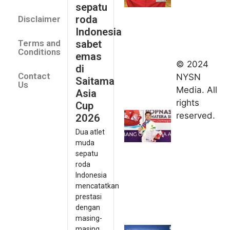
emas di
sepatu
Saitama
roda
Disclaimer
Asia Cup
Indonesia
2026
sabet
Terms and
August 9,
Conditions
emas
2026
© 2024
di
Indonesia
Contact
NYSN
Saitama
kirim tiga
Us
Media. All
Asia
lifter
rights
Cup
muda ke
reserved.
2026
Kejuaraan
Dua atlet
Asia
muda
Junior
sepatu
2026
roda
August 9,
Indonesia
2026
mencatatkan
Hydroplus
prestasi
Sirnas A
dengan
Jakarta
masing-
masing...