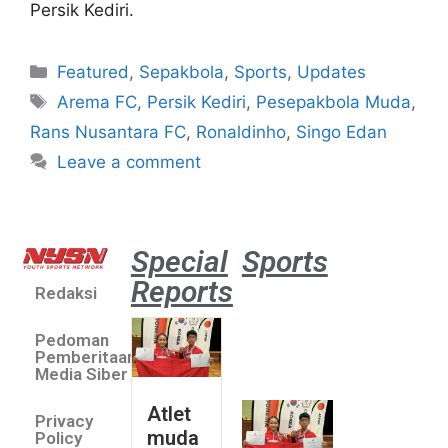
Persik Kediri.
Featured
,
Sepakbola
,
Sports
,
Updates
Arema FC
,
Persik Kediri
,
Pesepakbola Muda
,
Rans Nusantara FC
,
Ronaldinho
,
Singo Edan
Leave a comment
Special
Sports
Reports
Redaksi
Atlet
muda
Pedoman
sepatu
Pemberitaan
roda
Media Siber
Indonesia
Atlet
Privacy
sabet
muda
Policy