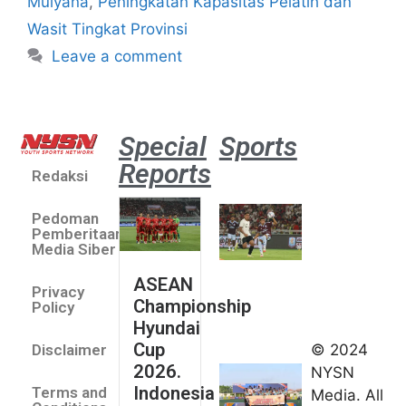
Mulyana
,
Peningkatan Kapasitas Pelatih dan
Wasit Tingkat Provinsi
Leave a comment
Special
Sports
Reports
Redaksi
Aston
Villa 3 -1
Pedoman
Indonesia
Pemberitaan
All Stars
Media Siber
August 2,
ASEAN
2026
Privacy
Championship
Jateng
Policy
Hyundai
juara
Cup
© 2024
Disclaimer
umum
2026.
NYSN
Kejurnas
Indonesia
Terms and
Media. All
Panahan