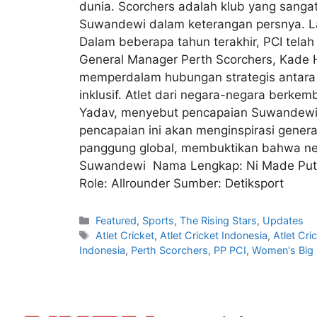
dunia. Scorchers adalah klub yang sangat
Suwandewi dalam keterangan persnya. Lan
Dalam beberapa tahun terakhir, PCI tela
General Manager Perth Scorchers, Kade 
memperdalam hubungan strategis antara A
inklusif. Atlet dari negara-negara berkem
Yadav, menyebut pencapaian Suwandewi se
pencapaian ini akan menginspirasi genera
panggung global, membuktikan bahwa nega
Suwandewi Nama Lengkap: Ni Made Putri S
Role: Allrounder Sumber: Detiksport
Featured
,
Sports
,
The Rising Stars
,
Updates
Atlet Cricket
,
Atlet Cricket Indonesia
,
Atlet Cr
Indonesia
,
Perth Scorchers
,
PP PCI
,
Women's Big