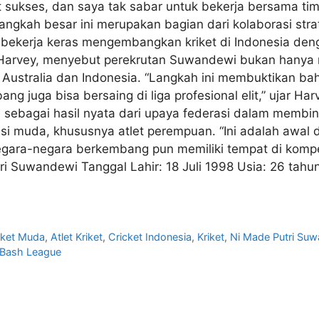
 sukses, dan saya tak sabar untuk bekerja bersama tim s
gkah besar ini merupakan bagian dari kolaborasi strat
h bekerja keras mengembangkan kriket di Indonesia de
Harvey, menyebut perekrutan Suwandewi bukan hanya m
ustralia dan Indonesia. “Langkah ini membuktikan bah
bang juga bisa bersaing di liga profesional elit,” ujar 
bagai hasil nyata dari upaya federasi dalam membina a
si muda, khususnya atlet perempuan. “Ini adalah awal 
ra-negara berkembang pun memiliki tempat di kompetisi
uwandewi Tanggal Lahir: 18 Juli 1998 Usia: 26 tahun 
icket Muda
,
Atlet Kriket
,
Cricket Indonesia
,
Kriket
,
Ni Made Putri Su
 Bash League