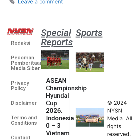
Leave a comment
Special
Sports
Reports
Redaksi
Aston
Villa 3 -1
Pedoman
Indonesia
Pemberitaan
All Stars
Media Siber
August 2,
ASEAN
2026
Privacy
Championship
Jateng
Policy
Hyundai
juara
Cup
© 2024
Disclaimer
umum
2026.
NYSN
Kejurnas
Indonesia
Terms and
Media. All
Panahan
Conditions
0 – 3
rights
Junior di
Vietnam
reserved.
Kudus
Contact