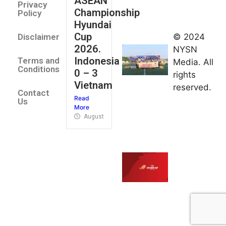
ASEAN
2026
Privacy
Championship
Jateng
Policy
Hyundai
juara
Cup
© 2024
Disclaimer
umum
2026.
NYSN
Kejurnas
Indonesia
Terms and
Media. All
Panahan
Conditions
0 – 3
rights
Junior di
Vietnam
reserved.
Kudus
Contact
Read
August 1,
Us
More
2026
August 4, 2026
FIBA U18
Asia Cup
2026
tetapkan
jadwal da
pembagia
grup
August 1,
2026