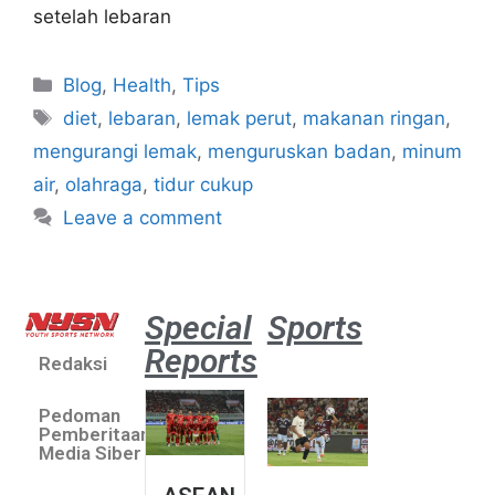
setelah lebaran
Blog
,
Health
,
Tips
diet
,
lebaran
,
lemak perut
,
makanan ringan
,
mengurangi lemak
,
menguruskan badan
,
minum
air
,
olahraga
,
tidur cukup
Leave a comment
Special
Sports
Reports
Redaksi
Aston
Villa 3 -1
Pedoman
Indonesia
Pemberitaan
All Stars
Media Siber
August 2,