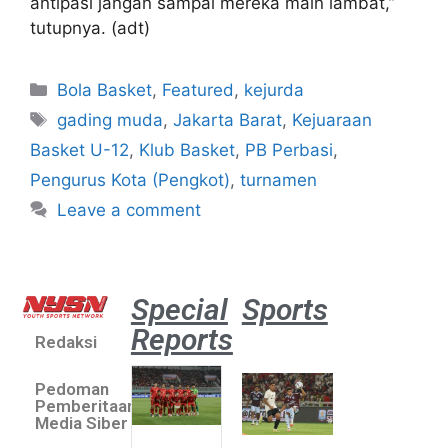
antipasi jangan sampai mereka main lambat,”
tutupnya. (adt)
Bola Basket
,
Featured
,
kejurda
gading muda
,
Jakarta Barat
,
Kejuaraan
Basket U-12
,
Klub Basket
,
PB Perbasi
,
Pengurus Kota (Pengkot)
,
turnamen
Leave a comment
Special
Sports
Reports
Redaksi
Aston
Villa 3 -1
Pedoman
Indonesia
Pemberitaan
All Stars
Media Siber
August 2,