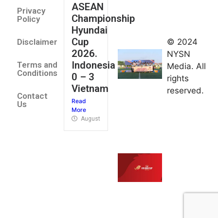
ASEAN
2026
Privacy
Championship
Jateng
Policy
Hyundai
juara
Cup
© 2024
Disclaimer
umum
2026.
NYSN
Kejurnas
Indonesia
Terms and
Media. All
Panahan
Conditions
0 – 3
rights
Junior di
Vietnam
reserved.
Kudus
Contact
Read
August 1,
Us
More
2026
August 4, 2026
FIBA U18
Asia Cup
2026
tetapkan
jadwal da
pembagia
grup
August 1,
2026