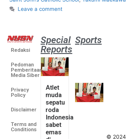
Leave a comment
Special
Sports
Reports
Redaksi
Atlet
muda
Pedoman
sepatu
Pemberitaan
roda
Media Siber
Indonesia
Atlet
Privacy
sabet
muda
Policy
emas di
sepatu
Saitama
roda
Disclaimer
Asia Cup
Indonesia
2026
sabet
Terms and
August 9,
Conditions
emas
2026
© 2024