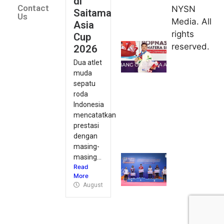
di
Indonesia
Contact
NYSN
Saitama
kirim tiga
Us
Media. All
Asia
lifter
rights
Cup
muda ke
reserved.
2026
Kejuaraan
Dua atlet
Asia
muda
Junior
sepatu
2026
roda
August 9,
Indonesia
2026
mencatatkan
Hydroplus
prestasi
Sirnas A
dengan
Jakarta
masing-
masing...
2026: PB
Read
Djarum
More
Masih
August 9, 2026
Perkasa
August 9,
2026