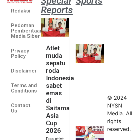
Special
Sports
Reports
Redaksi
Atlet
muda
Pedoman
sepatu
Pemberitaan
roda
Media Siber
Indonesia
Atlet
Privacy
sabet
muda
Policy
emas di
sepatu
Saitama
roda
Disclaimer
Asia Cup
Indonesia
2026
sabet
Terms and
August 9,
Conditions
emas
2026
© 2024
di
Indonesia
Contact
NYSN
Saitama
kirim tiga
Us
Media. All
Asia
lifter
rights
Cup
muda ke
reserved.
2026
Kejuaraan
Dua atlet