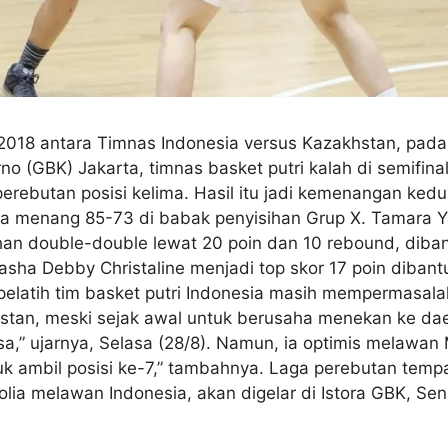
 2018 antara Timnas Indonesia versus Kazakhstan, pada
no (GBK) Jakarta, timnas basket putri kalah di semifina
erebutan posisi kelima. Hasil itu jadi kemenangan kedu
 menang 85-73 di babak penyisihan Grup X. Tamara Y
 double-double lewat 20 poin dan 10 rebound, dibantu
sha Debby Christaline menjadi top skor 17 poin dibantu 
, pelatih tim basket putri Indonesia masih mempermasa
stan, meski sejak awal untuk berusaha menekan ke da
uasa,” ujarnya, Selasa (28/8). Namun, ia optimis melawan
 ambil posisi ke-7,” tambahnya. Laga perebutan tempa
ia melawan Indonesia, akan digelar di Istora GBK, Sen