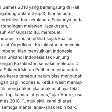
n Games 2018 yang berlangsung di Hall
rgabung dalam Grup X, timnas putri
mengoleksi dua kekalahan. Selumnya pada
 pertandingan melawan Kazakhstan,
suh Arif Gunarto itu, membuat
onesia mulai terlihat sejak kuarter
i aksi Yagodkina , Kazakhstan memimpin
seimbang, kian menyulitkan Indonesia
nan Srikandi Indonesia tak kunjung
engan Kazakhstan semakin melebar. Di
ara Srikandi Merah Putih mencoba untuk
paya keras tersebut belum bisa mengubah
gan bagi Indonesia. Ketika wasit meniup
atih mengatakan jika anak asuhnya telat
 tapi kami telat panas,” ujar Andre, usai
es 2018. “Untuk skill, kami di atas
a, semoga mental anak-anak lebih baik,”