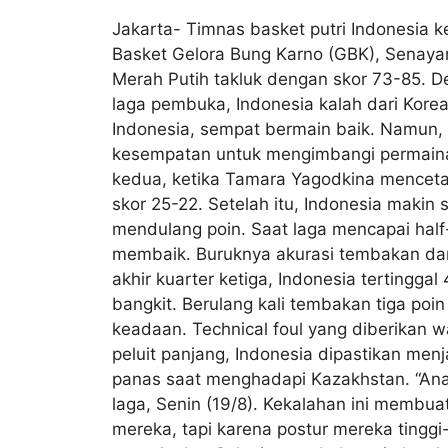
Jakarta- Timnas basket putri Indonesia 
Basket Gelora Bung Karno (GBK), Senayan
Merah Putih takluk dengan skor 73-85. D
laga pembuka, Indonesia kalah dari Kore
Indonesia, sempat bermain baik. Namun, 
kesempatan untuk mengimbangi permainan 
kedua, ketika Tamara Yagodkina mencetak
skor 25-22. Setelah itu, Indonesia makin 
mendulang poin. Saat laga mencapai half-
membaik. Buruknya akurasi tembakan da
akhir kuarter ketiga, Indonesia tertingg
bangkit. Berulang kali tembakan tiga po
keadaan. Technical foul yang diberikan 
peluit panjang, Indonesia dipastikan men
panas saat menghadapi Kazakhstan. “Anak-
laga, Senin (19/8). Kekalahan ini membua
mereka, tapi karena postur mereka tinggi-