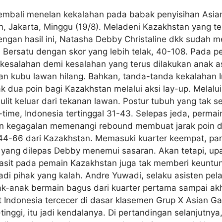
kembali menelan kekalahan pada babak penyisihan Asia
, Jakarta, Minggu (19/8). Meladeni Kazakhstan yang te
engan hasil ini, Natasha Debby Christaline dkk sudah 
a Bersatu dengan skor yang lebih telak, 40-108. Pada
kesalahan demi kesalahan yang terus dilakukan anak a
kubu lawan hilang. Bahkan, tanda-tanda kekalahan Ind
 dua poin bagi Kazakhstan melalui aksi lay-up. Melalu
sulit keluar dari tekanan lawan. Postur tubuh yang tak 
time, Indonesia tertinggal 31-43. Selepas jeda, permai
n kegagalan memenangi rebound membuat jarak poin d
al 44-66 dari Kazakhstan. Memasuki kuarter keempat, p
in yang dilepas Debby menemui sasaran. Akan tetapi, u
wasit pada pemain Kazakhstan juga tak memberi keuntun
jadi pihak yang kalah. Andre Yuwadi, selaku asisten pel
anak bermain bagus dari kuarter pertama sampai akhir,
t Indonesia tercecer di dasar klasemen Grup X Asian Gam
tinggi, itu jadi kendalanya. Di pertandingan selanjutny