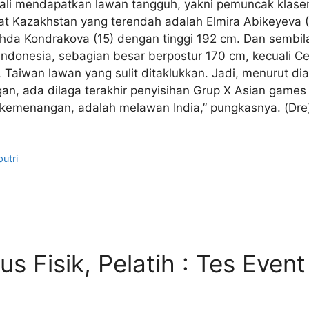
bali mendapatkan lawan tangguh, yakni pemuncak klas
uat Kazakhstan yang terendah adalah Elmira Abikeyeva 
hda Kondrakova (15) dengan tinggi 192 cm. Dan sembila
Indonesia, sebagian besar berpostur 170 cm, kecuali Ce
, Taiwan lawan yang sulit ditaklukkan. Jadi, menurut dia
, ada dilaga terakhir penyisihan Grup X Asian games 20
h kemenangan, adalah melawan India,” pungkasnya. (Dre
putri
 Fisik, Pelatih : Tes Event