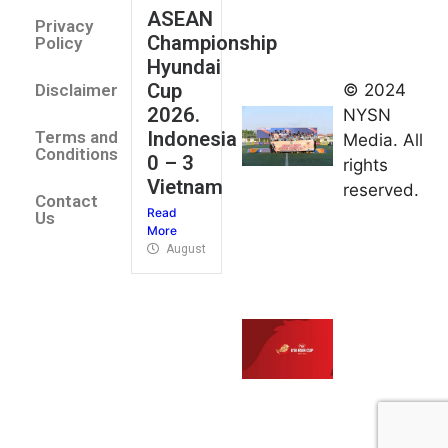
August 2,
ASEAN
2026
Privacy
Championship
Jateng
Policy
Hyundai
juara
Cup
© 2024
Disclaimer
umum
2026.
NYSN
Kejurnas
Indonesia
Terms and
Media. All
Panahan
Conditions
0 – 3
rights
Junior di
Vietnam
reserved.
Kudus
Contact
Read
August 1,
Us
More
2026
August 4, 2026
FIBA U18
Asia Cup
2026
tetapkan
jadwal da
pembagia
grup
August 1,
2026