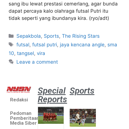
sang ibu lewat prestasi cemerlang, agar bunda
dapat percaya kalo olahraga futsal Putri itu
tidak seperti yang ibundanya kira. (ryo/adt)
Sepakbola
,
Sports
,
The Rising Stars
futsal
,
futsal putri
,
jaya kencana angle
,
sma
10
,
tangsel
,
vira
Leave a comment
Special
Sports
Reports
Redaksi
Aston
Villa 3 -1
Pedoman
Indonesia
Pemberitaan
All Stars
Media Siber