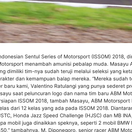
Indonesian Sentul Series of Motorsport (ISSOM) 2018, d
otorsport menambah amunisi pebalap muda. Masayu An
dimiliki tim-nya sudah teruji melalui seleksi yang keta
karakter dan kemampuan balap mereka. “Mereka sudah t
baru kami, Valentino Ratulangi yang punya sederet pre
asayu saat peluncuran logo dan nama tim baru ABM Mot
persiapan ISSOM 2018, tambah Masayu, ABM Motorsport
kelas dari 12 kelas yang ada pada ISSOM 2018. Diantara
STC, Honda Jazz Speed Challenge (HJSC) dan MB INA,”
pa mobil juga dinaikkan speknya, seperti 2 mobil BMW
,” tambahnya. M. Diponegoro, senior racer ABM Motor