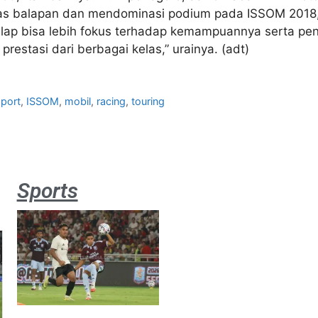
las balapan dan mendominasi podium pada ISSOM 2018,
lap bisa lebih fokus terhadap kemampuannya serta pen
restasi dari berbagai kelas,” urainya. (adt)
sport
,
ISSOM
,
mobil
,
racing
,
touring
Sports
Aston
Villa 3 -1
Indonesia
All Stars
August 2,
2026